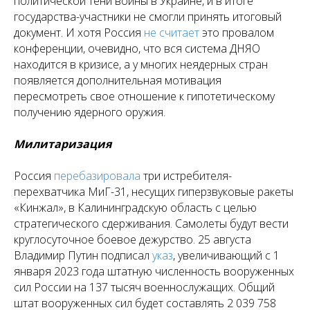
политической тени войны в Украине, и в итоге
государства-участники не смогли принять итоговый
документ. И хотя Россия
не считает
это провалом
конференции, очевидно, что вся система ДНЯО
находится в кризисе, а у многих неядерных стран
появляется дополнительная мотивация
пересмотреть свое отношение к гипотетическому
получению ядерного оружия.
Милитаризация
Россия
перебазировала
три истребителя-
перехватчика МиГ-31, несущих гиперзвуковые ракеты
«Кинжал», в Калининградскую область с целью
стратегического сдерживания. Самолеты будут вести
круглосуточное боевое дежурство. 25 августа
Владимир Путин подписал
указ
, увеличивающий с 1
января 2023 года штатную численность вооруженных
сил России на 137 тысяч военнослужащих. Общий
штат вооруженных сил будет составлять 2 039 758